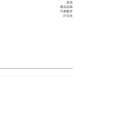
首頁
產品目錄
汽車配件
靜電條