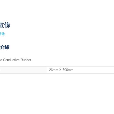
電條
介紹
ric Conductive Rubber
e
26mm X 600mm