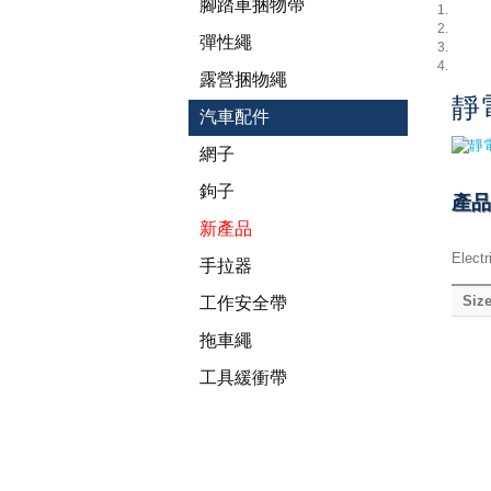
腳踏車捆物帶
彈性繩
露營捆物繩
靜
汽車配件
網子
鉤子
產品
新產品
Elect
手拉器
Siz
工作安全帶
拖車繩
工具緩衝帶