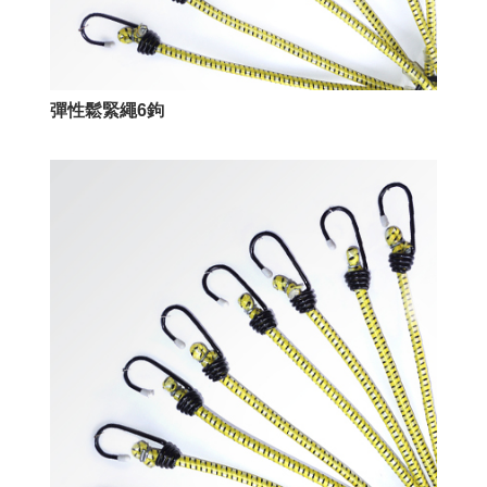
彈性鬆緊繩6鉤