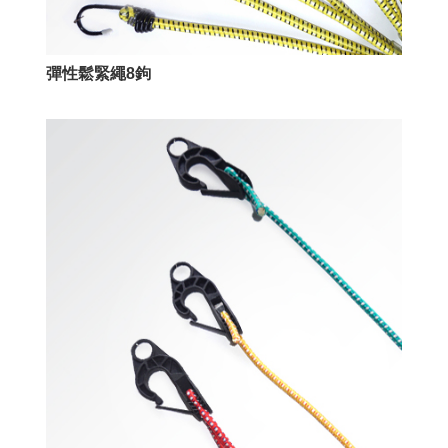
彈性鬆緊繩8鉤