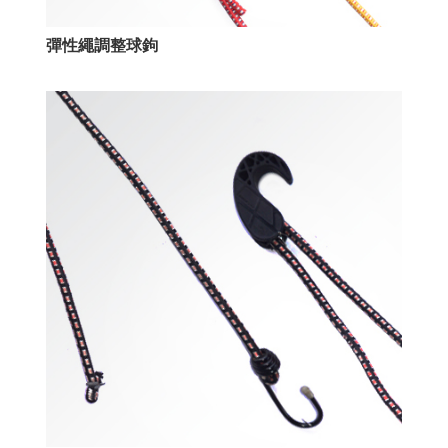
彈性繩調整球鉤