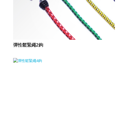
彈性鬆緊繩2鉤