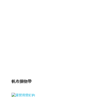
帆布捆物帶