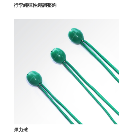
行李繩彈性繩調整鉤
彈力球