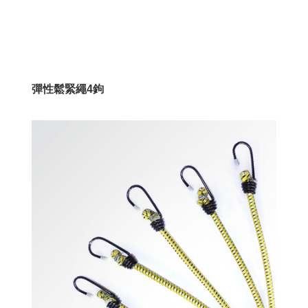
彈性鬆緊繩4鉤