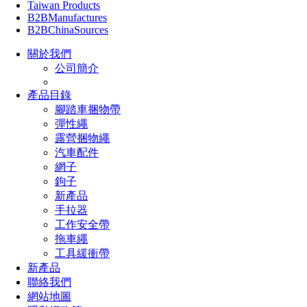
Taiwan Products
B2BManufactures
B2BChinaSources
關於我們
公司簡介
產品目錄
腳踏車捆物帶
彈性繩
露營捆物繩
汽車配件
網子
鉤子
新產品
手拉器
工作安全帶
拖車繩
工具緩衝帶
新產品
聯絡我們
網站地圖