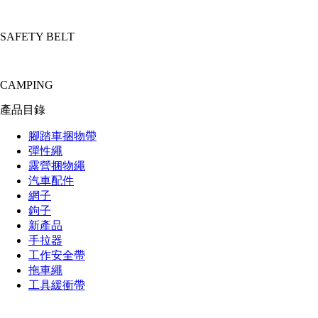
SAFETY BELT
CAMPING
產品目錄
腳踏車捆物帶
彈性繩
露營捆物繩
汽車配件
網子
鉤子
新產品
手拉器
工作安全帶
拖車繩
工具緩衝帶