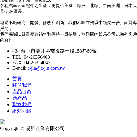
各種汽車五金配件之生產，更提供美國、歐洲、北歐、中南美洲、日本大
量OEM產品。
經過不斷研究、開發、修改和創新，我們不斷在競爭中領先一步。面對客
戶間，
我們
竭誠以質量導致銷售和保持一貫信譽，
歡迎國內貿易公司或海外客戶
的合作。
434 台中市龍井區茄投路一段158巷60號
TEL: 04-26356403
FAX: 04-26354047
E-mail:
e-jin@e-jin.com.tw
首頁
關於我們
產品目錄
新產品
聯絡我們
網站地圖
Copyright © 易旌企業有限公司